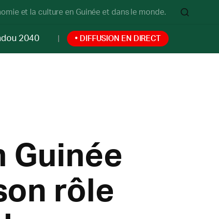
onomie et la culture en Guinée et dans le monde.
ndou 2040
• DIFFUSION EN DIRECT
n Guinée
son rôle