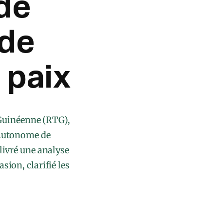
de
 de
 paix
 Guinéenne (RTG),
l Autonome de
ivré une analyse
sion, clarifié les