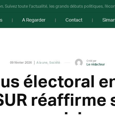
n. Suivez toute l'actualité, les grands débats politiques, l'éc
os
A Regarder
Contact
Sima
Créé par
09 février 2026
A la une
Société
Le rédacteur
us électoral e
SUR réaffirme 