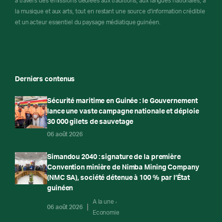
à travers des émissions dédiées aux traditions, aux langues nationales, à
la musique et aux arts, tout en restant une source d'information crédible
et un acteur essentiel du paysage médiatique guinéen.
Derniers contenus
Sécurité maritime en Guinée : le Gouvernement
lance une vaste campagne nationale et déploie
30 000 gilets de sauvetage
06 août 2026
Simandou 2040 : signature de la première
Convention minière de Nimba Mining Company
(NMC SA), société détenue à 100 % par l’État
guinéen
A la une
06 août 2026
Economie