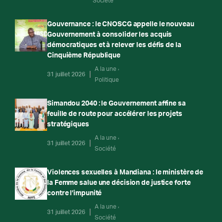
Société
Gouvernance : le CNOSCG appelle le nouveau
Gouvernement à consolider les acquis
démocratiques et à relever les défis de la
Cinquième République
A la une
31 juillet 2026
Politique
Simandou 2040 : le Gouvernement affine sa
feuille de route pour accélérer les projets
stratégiques
A la une
31 juillet 2026
Société
Violences sexuelles à Mandiana : le ministère de
la Femme salue une décision de justice forte
contre l’impunité
A la une
31 juillet 2026
Société