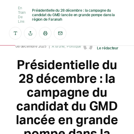
En
Présidentielle du 28 décembre : la campagne du
Train
candidat du GMD lancée en grande pompe dans la
De
région de Faranah
Lire:
Créé par
08 décembre 2025
A la une
Politique
Le rédacteur
Présidentielle du
28 décembre : la
campagne du
candidat du GMD
lancée en grande
pompe dans la