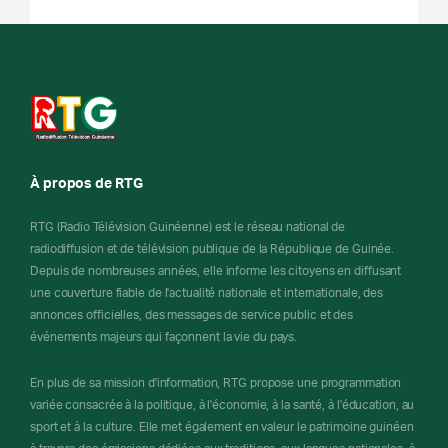
À propos de RTG
RTG (Radio Télévision Guinéenne) est le réseau national de
radiodiffusion et de télévision publique de la République de Guinée.
Depuis de nombreuses années, elle informe les citoyens en diffusant
une couverture fiable de l'actualité nationale et internationale, des
annonces officielles, des messages de service public et des
événements majeurs qui façonnent la vie du pays.
En plus de sa mission d'information, RTG propose une programmation
variée consacrée à la politique, à l'économie, à la santé, à l'éducation, au
sport et à la culture. Elle met également en valeur le patrimoine guinéen