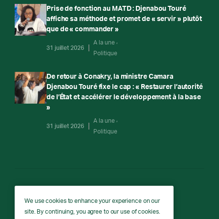
Prise de fonction au MATD : Djenabou Touré
affiche sa méthode et promet de « servir » plutôt
que de « commander »
A la une
31 juillet 2026
Politique
De retour à Conakry, la ministre Camara
Djenabou Touré fixe le cap : « Restaurer l’autorité
de l’État et accélérer le développement à la base
»
A la une
31 juillet 2026
Politique
RTG
We use cookies to enhance your experience on our
site. By continuing, you agree to our use of cookies.
RTG © Copyright 2026 - All rights reserved.