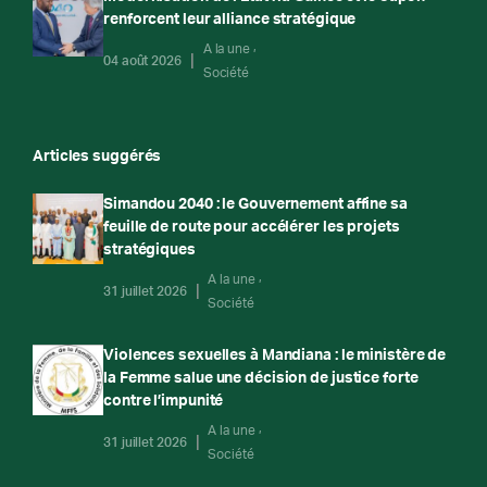
renforcent leur alliance stratégique
A la une
04 août 2026
Société
Articles suggérés
Simandou 2040 : le Gouvernement affine sa
feuille de route pour accélérer les projets
stratégiques
A la une
31 juillet 2026
Société
Violences sexuelles à Mandiana : le ministère de
la Femme salue une décision de justice forte
contre l’impunité
A la une
31 juillet 2026
Société