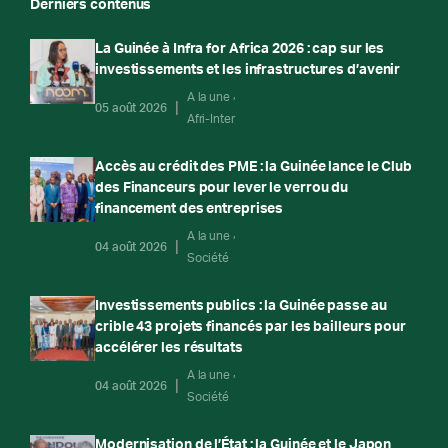
Derniers contenus
La Guinée à Infra for Africa 2026 : cap sur les
investissements et les infrastructures d’avenir
A la une
05 août 2026
Afri-Inter
Accès au crédit des PME : la Guinée lance le Club
des Financeurs pour lever le verrou du
financement des entreprises
A la une
04 août 2026
Société
Investissements publics : la Guinée passe au
crible 43 projets financés par les bailleurs pour
accélérer les résultats
A la une
04 août 2026
Société
Modernisation de l’État : la Guinée et le Japon