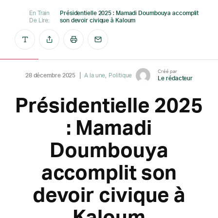
En Train
Présidentielle 2025 : Mamadi Doumbouya accomplit
De Lire:
son devoir civique à Kaloum
Créé par
28 décembre 2025
A la une
Politique
Le rédacteur
Présidentielle 2025
: Mamadi
Doumbouya
accomplit son
devoir civique à
Kaloum