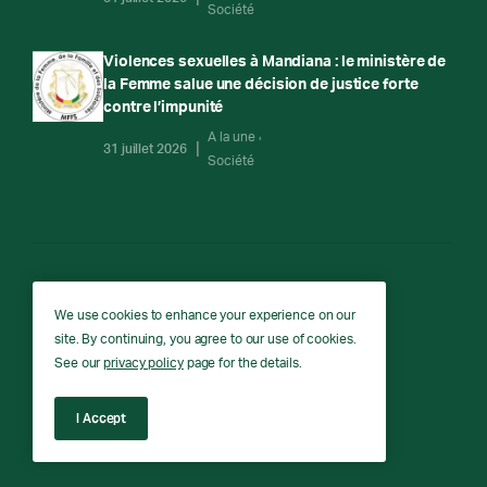
Société
Violences sexuelles à Mandiana : le ministère de
la Femme salue une décision de justice forte
contre l’impunité
A la une
31 juillet 2026
Société
RTG
We use cookies to enhance your experience on our
site. By continuing, you agree to our use of cookies.
RTG © Copyright 2026 - All rights reserved.
See our
privacy policy
page for the details.
I Accept