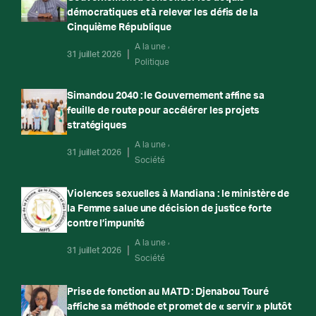
démocratiques et à relever les défis de la
Cinquième République
A la une
31 juillet 2026
Politique
Simandou 2040 : le Gouvernement affine sa
feuille de route pour accélérer les projets
stratégiques
A la une
31 juillet 2026
Société
Violences sexuelles à Mandiana : le ministère de
la Femme salue une décision de justice forte
contre l’impunité
A la une
31 juillet 2026
Société
Prise de fonction au MATD : Djenabou Touré
affiche sa méthode et promet de « servir » plutôt