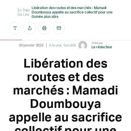
Libération des routes et des marchés : Mamadi
En Train
Doumbouya appelle au sacrifice collectif pour une
De Lire:
Guinée plus sûre
Créé par
30 janvier 2026
A la une
Société
Le rédacteur
Libération des
routes et des
marchés : Mamadi
Doumbouya
appelle au sacrifice
collectif pour une