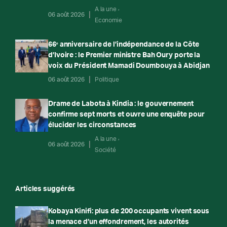
A la une
06 août 2026
Economie
66ᵉ anniversaire de l’indépendance de la Côte
d’Ivoire : le Premier ministre Bah Oury porte la
voix du Président Mamadi Doumbouya à Abidjan
06 août 2026
Politique
Drame de Labota à Kindia : le gouvernement
confirme sept morts et ouvre une enquête pour
élucider les circonstances
A la une
06 août 2026
Société
Articles suggérés
Kobaya Kinifi: plus de 200 occupants vivent sous
la menace d’un effondrement, les autorités