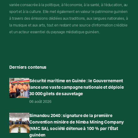
variée consacrée à la politique, à l'économie, à la santé, à l'éducation, au
sport et à la culture. Elle met également en valeur le patrimoine guinéen
à travers des émissions dédiées aux traditions, aux langues nationales, à
la musique et aux arts, tout en restant une source d'information crédible
et un acteur essentiel du paysage médiatique guinéen.
Derniers contenus
Sécurité maritime en Guinée : le Gouvernement
lance une vaste campagne nationale et déploie
30 000 gilets de sauvetage
06 août 2026
Simandou 2040 : signature de la première
Convention minière de Nimba Mining Company
(NMC SA), société détenue à 100 % par l’État
guinéen