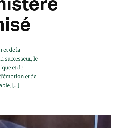
nistère
nisé
 et de la
 successeur, le
que et de
’émotion et de
able, […]