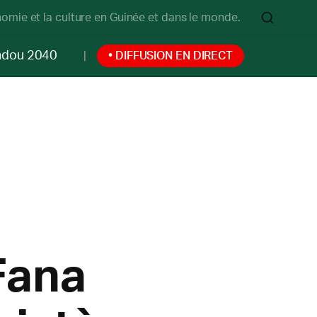
onomie et la culture en Guinée et dans le monde.
ndou 2040
• DIFFUSION EN DIRECT
Fana