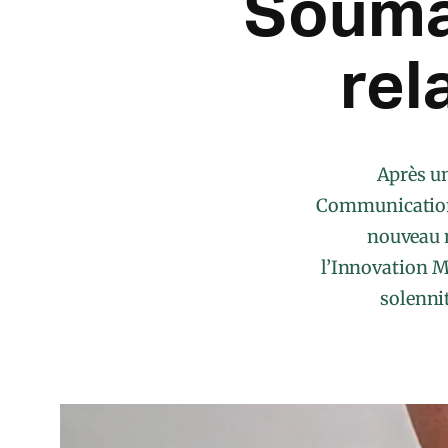
Soumah
rel
Après un
Communication,
nouveau 
l’Innovation 
solennit