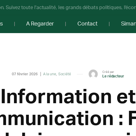
n. Suivez toute l'actualité, les grands débats politiques, l'éc
os
A Regarder
Contact
Sima
Créé par
07 février 2026
A la une
Société
Le rédacteur
Information et
munication : 