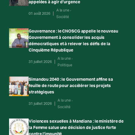
appelées à agir d’urgence
A la une
01 août 2026
Société
Gouvernance : le CNOSCG appelle le nouveau
Gouvernement à consolider les acquis
démocratiques et à relever les défis de la
Cinquième République
A la une
31 juillet 2026
Politique
Simandou 2040 : le Gouvernement affine sa
feuille de route pour accélérer les projets
stratégiques
A la une
31 juillet 2026
Société
Violences sexuelles à Mandiana : le ministère de
la Femme salue une décision de justice forte
contre l’impunité