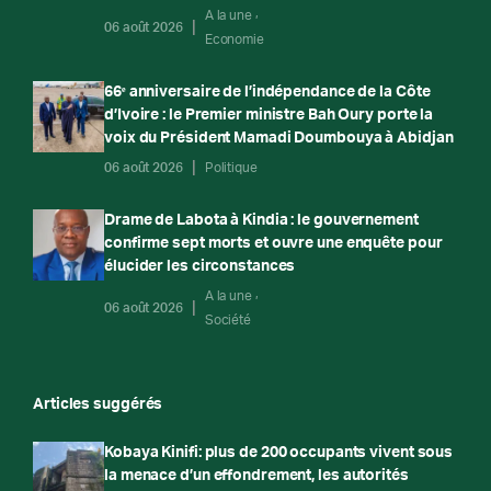
A la une
06 août 2026
Economie
66ᵉ anniversaire de l’indépendance de la Côte
d’Ivoire : le Premier ministre Bah Oury porte la
voix du Président Mamadi Doumbouya à Abidjan
06 août 2026
Politique
Drame de Labota à Kindia : le gouvernement
confirme sept morts et ouvre une enquête pour
élucider les circonstances
A la une
06 août 2026
Société
Articles suggérés
Kobaya Kinifi: plus de 200 occupants vivent sous
la menace d’un effondrement, les autorités