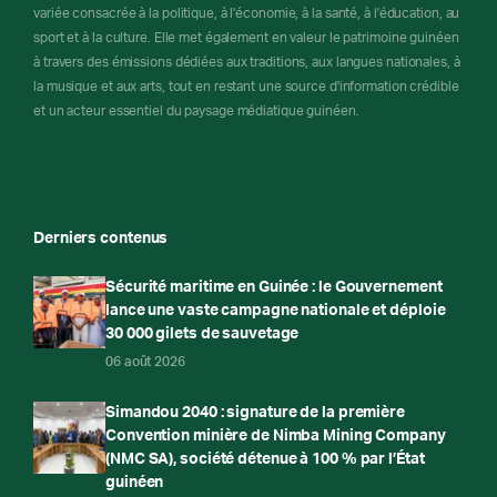
variée consacrée à la politique, à l'économie, à la santé, à l'éducation, au
sport et à la culture. Elle met également en valeur le patrimoine guinéen
à travers des émissions dédiées aux traditions, aux langues nationales, à
la musique et aux arts, tout en restant une source d'information crédible
et un acteur essentiel du paysage médiatique guinéen.
Derniers contenus
Sécurité maritime en Guinée : le Gouvernement
lance une vaste campagne nationale et déploie
30 000 gilets de sauvetage
06 août 2026
Simandou 2040 : signature de la première
Convention minière de Nimba Mining Company
(NMC SA), société détenue à 100 % par l’État
guinéen