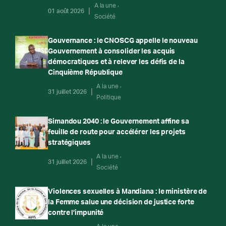
A la une
01 août 2026
Société
Gouvernance : le CNOSCG appelle le nouveau
Gouvernement à consolider les acquis
démocratiques et à relever les défis de la
Cinquième République
A la une
31 juillet 2026
Politique
Simandou 2040 : le Gouvernement affine sa
feuille de route pour accélérer les projets
stratégiques
A la une
31 juillet 2026
Société
Violences sexuelles à Mandiana : le ministère de
la Femme salue une décision de justice forte
contre l’impunité