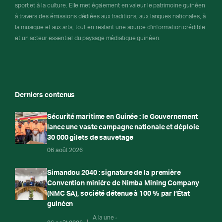
sport et à la culture. Elle met également en valeur le patrimoine guinéen
à travers des émissions dédiées aux traditions, aux langues nationales, à
la musique et aux arts, tout en restant une source d'information crédible
et un acteur essentiel du paysage médiatique guinéen.
Derniers contenus
Sécurité maritime en Guinée : le Gouvernement
lance une vaste campagne nationale et déploie
30 000 gilets de sauvetage
06 août 2026
Simandou 2040 : signature de la première
Convention minière de Nimba Mining Company
(NMC SA), société détenue à 100 % par l’État
guinéen
A la une