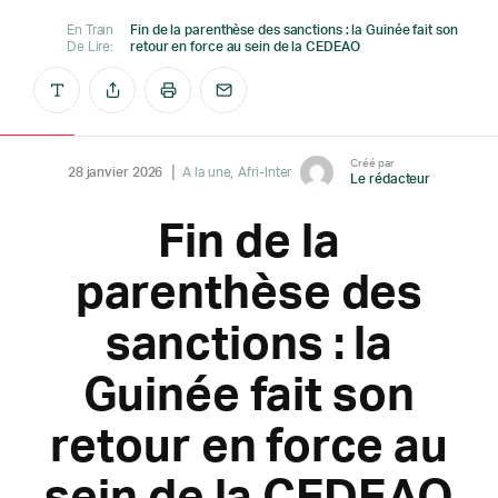
En Train
Fin de la parenthèse des sanctions : la Guinée fait son
De Lire:
retour en force au sein de la CEDEAO
Créé par
28 janvier 2026
A la une
Afri-Inter
Le rédacteur
Fin de la
parenthèse des
sanctions : la
Guinée fait son
retour en force au
sein de la CEDEAO