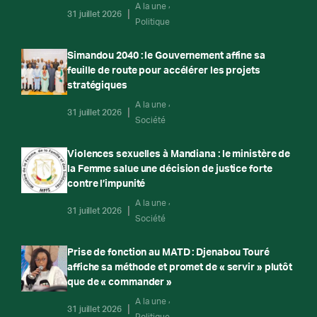
A la une
31 juillet 2026
Politique
Simandou 2040 : le Gouvernement affine sa
feuille de route pour accélérer les projets
stratégiques
A la une
31 juillet 2026
Société
Violences sexuelles à Mandiana : le ministère de
la Femme salue une décision de justice forte
contre l’impunité
A la une
31 juillet 2026
Société
Prise de fonction au MATD : Djenabou Touré
affiche sa méthode et promet de « servir » plutôt
que de « commander »
A la une
31 juillet 2026
Politique