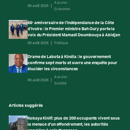
A la une
06 août 2026
Economie
66ᵉ anniversaire de l’indépendance de la Côte
d’Ivoire : le Premier ministre Bah Oury porte la
voix du Président Mamadi Doumbouya à Abidjan
06 août 2026
Politique
Drame de Labota à Kindia : le gouvernement
confirme sept morts et ouvre une enquête pour
élucider les circonstances
A la une
06 août 2026
Société
Articles suggérés
Kobaya Kinifi: plus de 200 occupants vivent sous
la menace d’un effondrement, les autorités