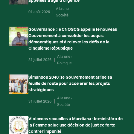
appelées à agir d’urgence
A la une
01 août 2026
Société
Gouvernance : le CNOSCG appelle le nouveau
Gouvernement à consolider les acquis
démocratiques et à relever les défis de la
Cinquième République
A la une
31 juillet 2026
Politique
Simandou 2040 : le Gouvernement affine sa
feuille de route pour accélérer les projets
stratégiques
A la une
31 juillet 2026
Société
Violences sexuelles à Mandiana : le ministère de
la Femme salue une décision de justice forte
contre l’impunité