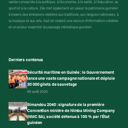
variée consacrée à la politique, à l'économie, à la santé, à l'éducation, au
sport et à la culture. Elle met également en valeur le patrimoine guinéen
à travers des émissions dédiées aux traditions, aux langues nationales, à
la musique et aux arts, tout en restant une source d'information crédible
et un acteur essentiel du paysage médiatique guinéen.
Derniers contenus
Sécurité maritime en Guinée : le Gouvernement
lance une vaste campagne nationale et déploie
30 000 gilets de sauvetage
06 août 2026
Simandou 2040 : signature de la première
Convention minière de Nimba Mining Company
(NMC SA), société détenue à 100 % par l’État
guinéen