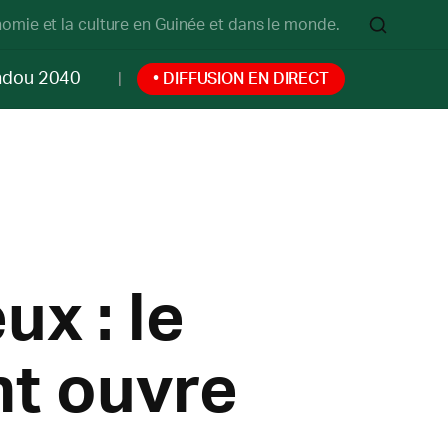
onomie et la culture en Guinée et dans le monde.
ndou 2040
• DIFFUSION EN DIRECT
ux : le
t ouvre