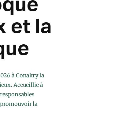
oque
 et la
ique
2026 à Conakry la
eux. Accueillie à
s responsables
 promouvoir la