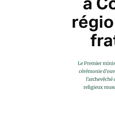
à C
régio
fra
Le Premier minis
cérémonie d’ouve
l’archevêché 
religieux mus