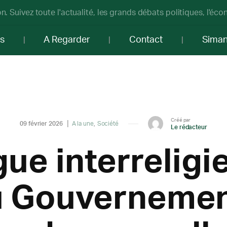
n. Suivez toute l'actualité, les grands débats politiques, l'éc
os
A Regarder
Contact
Sima
Créé par
09 février 2026
A la une
Société
Le rédacteur
ue interreligie
u Gouvernemen