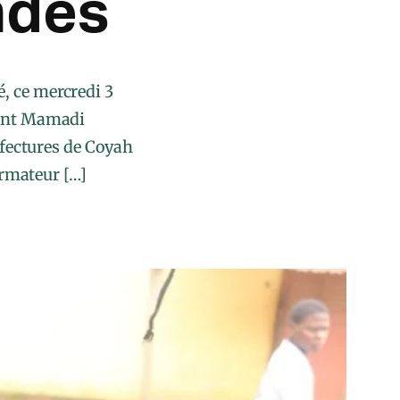
ndes
é, ce mercredi 3
ident Mamadi
éfectures de Coyah
ormateur […]