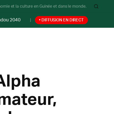
onomie et la culture en Guinée et dans le monde.
ndou 2040
• DIFFUSION EN DIRECT
 Alpha
mateur,