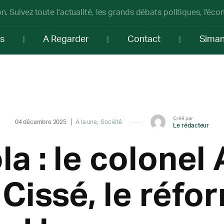
n. Suivez toute l'actualité, les grands débats politiques, l'éc
os
A Regarder
Contact
Sima
Créé par
04 décembre 2025
A la une
Société
Le rédacteur
a : le colonel
Cissé, le réfor