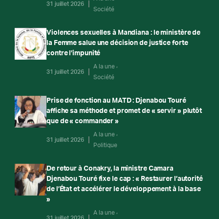
31 juillet 2026
Société
Violences sexuelles à Mandiana : le ministère de
la Femme salue une décision de justice forte
contre l’impunité
A la une
31 juillet 2026
Société
Prise de fonction au MATD : Djenabou Touré
affiche sa méthode et promet de « servir » plutôt
que de « commander »
A la une
31 juillet 2026
Politique
De retour à Conakry, la ministre Camara
Djenabou Touré fixe le cap : « Restaurer l’autorité
de l’État et accélérer le développement à la base
»
A la une
31 juillet 2026