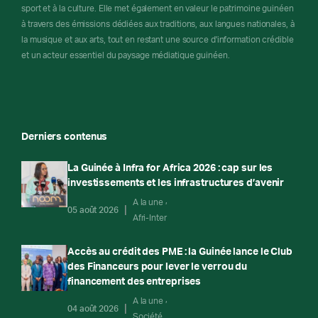
sport et à la culture. Elle met également en valeur le patrimoine guinéen
à travers des émissions dédiées aux traditions, aux langues nationales, à
la musique et aux arts, tout en restant une source d'information crédible
et un acteur essentiel du paysage médiatique guinéen.
Derniers contenus
La Guinée à Infra for Africa 2026 : cap sur les
investissements et les infrastructures d’avenir
A la une
05 août 2026
Afri-Inter
Accès au crédit des PME : la Guinée lance le Club
des Financeurs pour lever le verrou du
financement des entreprises
A la une
04 août 2026
Société