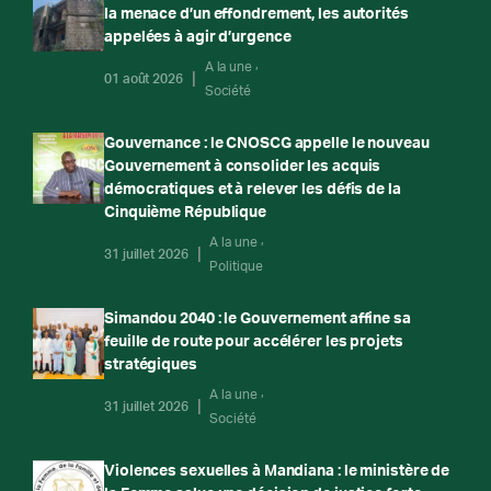
la menace d’un effondrement, les autorités
appelées à agir d’urgence
A la une
01 août 2026
Société
Gouvernance : le CNOSCG appelle le nouveau
Gouvernement à consolider les acquis
démocratiques et à relever les défis de la
Cinquième République
A la une
31 juillet 2026
Politique
Simandou 2040 : le Gouvernement affine sa
feuille de route pour accélérer les projets
stratégiques
A la une
31 juillet 2026
Société
Violences sexuelles à Mandiana : le ministère de