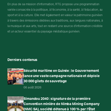
En plus de sa mission d'information, RTG propose une programmation
variée consacrée à la politique, à l'économie, à la santé, à l'éducation, au
sport et à la culture. Elle met également en valeur le patrimoine guinéen
à travers des émissions dédiées aux traditions, aux langues nationales, à
la musique et aux arts, tout en restant une source d'information crédible
et un acteur essentiel du paysage médiatique guinéen.
Derniers contenus
Sécurité maritime en Guinée : le Gouvernement
lance une vaste campagne nationale et déploie
30 000 gilets de sauvetage
06 août 2026
Simandou 2040 : signature de la première
Convention minière de Nimba Mining Company
(NMC SA), société détenue à 100 % par l’État