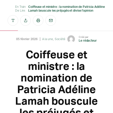
En Train
Coiffeuse et ministre : la nomination de Patricia Adéline
De Lire:
Lamah bouscule les préjugés et divise l’opinion
Créé par
05 février 2026
A la une
Société
Le rédacteur
Coiffeuse et
ministre : la
nomination de
Patricia Adéline
Lamah bouscule
les préjugés et