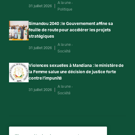
A la une
31 juillet 2026
Politique
Simandou 2040 : le Gouvernement affine sa
feuille de route pour accélérer les projets
stratégiques
A la une
31 juillet 2026
Société
Violences sexuelles à Mandiana : le ministère de
la Femme salue une décision de justice forte
contre l’impunité
A la une
31 juillet 2026
Société
RTG