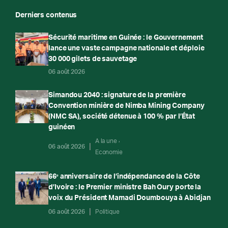
Derniers contenus
Sécurité maritime en Guinée : le Gouvernement
lance une vaste campagne nationale et déploie
30 000 gilets de sauvetage
06 août 2026
Simandou 2040 : signature de la première
Convention minière de Nimba Mining Company
(NMC SA), société détenue à 100 % par l’État
guinéen
A la une
06 août 2026
Economie
66ᵉ anniversaire de l’indépendance de la Côte
d’Ivoire : le Premier ministre Bah Oury porte la
voix du Président Mamadi Doumbouya à Abidjan
06 août 2026
Politique