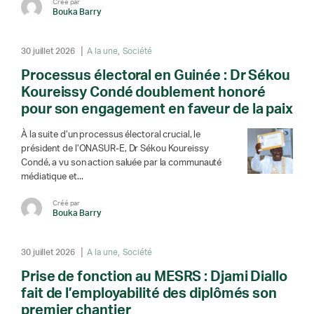
Créé par
Bouka Barry
30 juillet 2026
A la une
Société
Processus électoral en Guinée : Dr Sékou
Koureissy Condé doublement honoré
pour son engagement en faveur de la paix
À la suite d’un processus électoral crucial, le
président de l’ONASUR-E, Dr Sékou Koureissy
Condé, a vu son action saluée par la communauté
médiatique et...
Créé par
Bouka Barry
30 juillet 2026
A la une
Société
Prise de fonction au MESRS : Djami Diallo
fait de l’employabilité des diplômés son
premier chantier