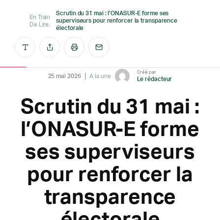
Scrutin du 31 mai : l’ONASUR-E forme ses
En Train
superviseurs pour renforcer la transparence
De Lire:
électorale
Créé par
25 mai 2026
A la une
Le rédacteur
Scrutin du 31 mai :
l’ONASUR-E forme
ses superviseurs
pour renforcer la
transparence
électorale