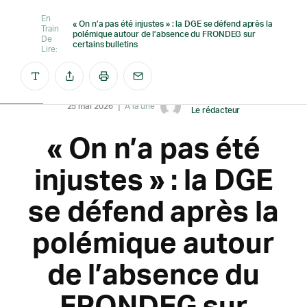
En
« On n’a pas été injustes » : la DGE se défend après la
Train
polémique autour de l’absence du FRONDEG sur
De
certains bulletins
Lire:
Créé par
25 mai 2026
A la une
Le rédacteur
« On n’a pas été
injustes » : la DGE
se défend après la
polémique autour
de l’absence du
FRONDEG sur