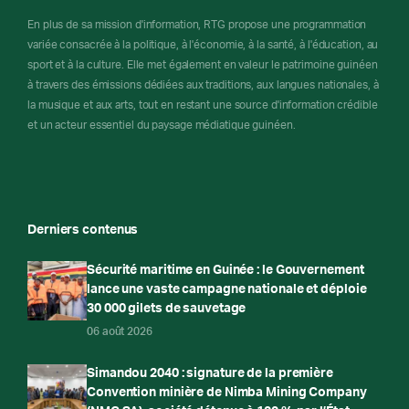
En plus de sa mission d'information, RTG propose une programmation
variée consacrée à la politique, à l'économie, à la santé, à l'éducation, au
sport et à la culture. Elle met également en valeur le patrimoine guinéen
à travers des émissions dédiées aux traditions, aux langues nationales, à
la musique et aux arts, tout en restant une source d'information crédible
et un acteur essentiel du paysage médiatique guinéen.
Derniers contenus
Sécurité maritime en Guinée : le Gouvernement
lance une vaste campagne nationale et déploie
30 000 gilets de sauvetage
06 août 2026
Simandou 2040 : signature de la première
Convention minière de Nimba Mining Company