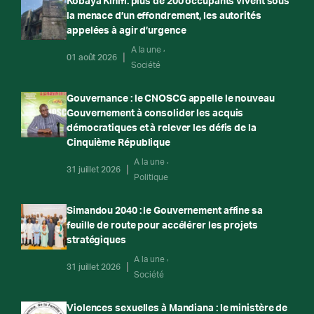
Kobaya Kinifi: plus de 200 occupants vivent sous
la menace d’un effondrement, les autorités
appelées à agir d’urgence
A la une
01 août 2026
Société
Gouvernance : le CNOSCG appelle le nouveau
Gouvernement à consolider les acquis
démocratiques et à relever les défis de la
Cinquième République
A la une
31 juillet 2026
Politique
Simandou 2040 : le Gouvernement affine sa
feuille de route pour accélérer les projets
stratégiques
A la une
31 juillet 2026
Société
Violences sexuelles à Mandiana : le ministère de