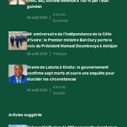
(NMC SA), société détenue à 100 % par l’État
guinéen
A la une
06 août 2026
Economie
66ᵉ anniversaire de l’indépendance de la Côte
d’Ivoire : le Premier ministre Bah Oury porte la
voix du Président Mamadi Doumbouya à Abidjan
06 août 2026
Politique
Drame de Labota à Kindia : le gouvernement
confirme sept morts et ouvre une enquête pour
élucider les circonstances
A la une
06 août 2026
Société
Articles suggérés