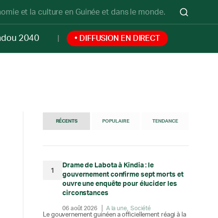
onomie et la culture en Guinée et dans le monde.
ndou 2040
• DIFFUSION EN DIRECT
RÉCENTS
POPULAIRE
TENDANCE
Drame de Labota à Kindia : le
1
gouvernement confirme sept morts et
ouvre une enquête pour élucider les
circonstances
06 août 2026
A la une
Société
Le gouvernement guinéen a officiellement réagi à la