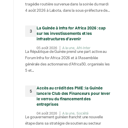
tragédie routière survenue dans la soirée du mardi
4 août 2026 à Labota, dans la sous-préfecture de...
La Guinée à Infra for Africa 2026 : cap
3
sur les investissements et les
infrastructures d’avenir
05 août 2026
A la une
Afri-Inter
La République de Guinée prend une part active au
Forum Infra for Africa 2026 et à l’Assemblée
générale des actionnaires d’Africa50, organisés les
5 et...
Accès au crédit des PME : la Guinée
5
lance le Club des Financeurs pour lever
le verrou du financement des
entreprises
04 août 2026
A la une
Société
Le gouvernement guinéen franchit une nouvelle
étape dans sa stratégie de soutien au secteur