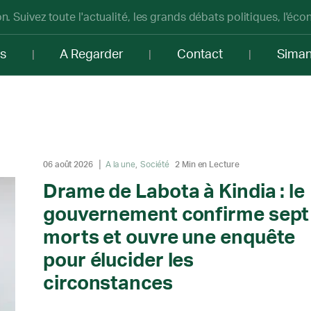
n. Suivez toute l'actualité, les grands débats politiques, l'éc
os
A Regarder
Contact
Sima
06 août 2026
A la une
Société
2 Min en Lecture
Drame de Labota à Kindia : le
gouvernement confirme sept
morts et ouvre une enquête
pour élucider les
circonstances