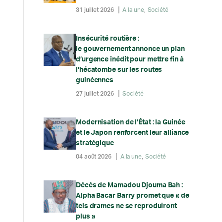
31 juillet 2026
A la une
Société
Insécurité routière :
le gouvernement annonce un plan
d’urgence inédit pour mettre fin à
l’hécatombe sur les routes
guinéennes
27 juillet 2026
Société
Modernisation de l’État : la Guinée
et le Japon renforcent leur alliance
stratégique
04 août 2026
A la une
Société
Décès de Mamadou Djouma Bah :
Alpha Bacar Barry promet que « de
tels drames ne se reproduiront
plus »