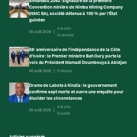
Simandou 2040 : signature de la première
Convention minière de Nimba Mining Company
(NMC SA), société détenue à 100 % par l’État
guinéen
A la une
06 août 2026
Economie
66ᵉ anniversaire de l’indépendance de la Côte
d’Ivoire : le Premier ministre Bah Oury porte la
voix du Président Mamadi Doumbouya à Abidjan
06 août 2026
Politique
Drame de Labota à Kindia : le gouvernement
confirme sept morts et ouvre une enquête pour
élucider les circonstances
A la une
06 août 2026
Société
Articles suggérés