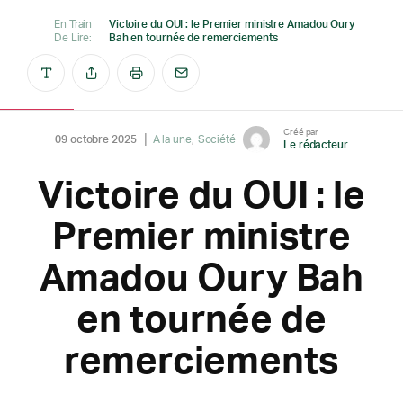
En Train
Victoire du OUI : le Premier ministre Amadou Oury
De Lire:
Bah en tournée de remerciements
Créé par
09 octobre 2025
A la une
Société
Le rédacteur
Victoire du OUI : le
Premier ministre
Amadou Oury Bah
en tournée de
remerciements