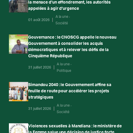
la menace d’un effondrement, les autorités
appelées à agir d’urgence
A la une
01 août 2026
Société
Gouvernance : le CNOSCG appelle le nouveau
Gouvernement à consolider les acquis
démocratiques et à relever les défis de la
Cinquième République
A la une
31 juillet 2026
Politique
Simandou 2040 : le Gouvernement affine sa
feuille de route pour accélérer les projets
stratégiques
A la une
31 juillet 2026
Société
Violences sexuelles à Mandiana : le ministère de
la Femme salue une décision de justice forte