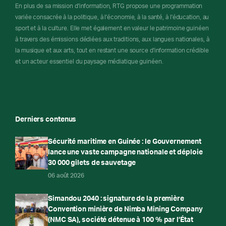
En plus de sa mission d'information, RTG propose une programmation
variée consacrée à la politique, à l'économie, à la santé, à l'éducation, au
sport et à la culture. Elle met également en valeur le patrimoine guinéen
à travers des émissions dédiées aux traditions, aux langues nationales, à
la musique et aux arts, tout en restant une source d'information crédible
et un acteur essentiel du paysage médiatique guinéen.
Derniers contenus
Sécurité maritime en Guinée : le Gouvernement
lance une vaste campagne nationale et déploie
30 000 gilets de sauvetage
06 août 2026
Simandou 2040 : signature de la première
Convention minière de Nimba Mining Company
(NMC SA), société détenue à 100 % par l’État