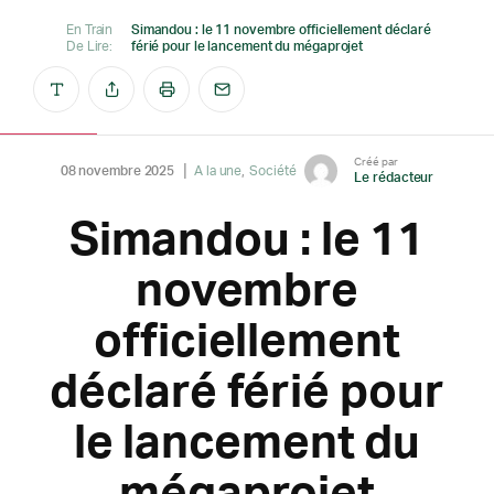
En Train
Simandou : le 11 novembre officiellement déclaré
De Lire:
férié pour le lancement du mégaprojet
Créé par
08 novembre 2025
A la une
Société
Le rédacteur
Simandou : le 11
novembre
officiellement
déclaré férié pour
le lancement du
mégaprojet