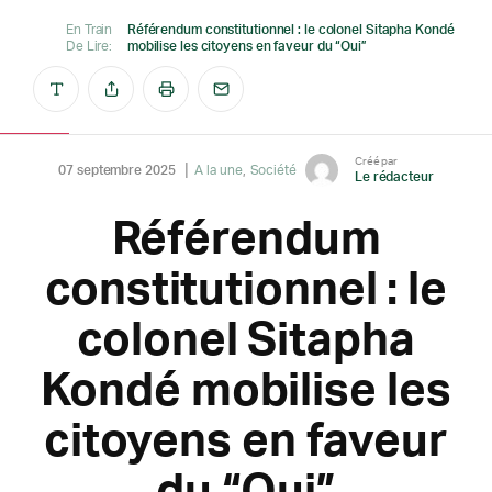
En Train
Référendum constitutionnel : le colonel Sitapha Kondé
De Lire:
mobilise les citoyens en faveur du “Oui”
Créé par
07 septembre 2025
A la une
Société
Le rédacteur
Référendum
constitutionnel : le
colonel Sitapha
Kondé mobilise les
citoyens en faveur
du “Oui”