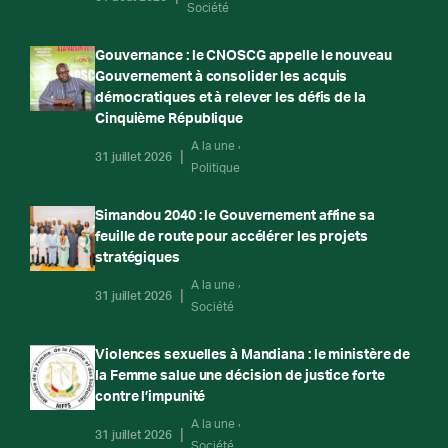
Société
Gouvernance : le CNOSCG appelle le nouveau
Gouvernement à consolider les acquis
démocratiques et à relever les défis de la
Cinquième République
A la une
31 juillet 2026
Politique
Simandou 2040 : le Gouvernement affine sa
feuille de route pour accélérer les projets
stratégiques
A la une
31 juillet 2026
Société
Violences sexuelles à Mandiana : le ministère de
la Femme salue une décision de justice forte
contre l’impunité
A la une
31 juillet 2026
Société