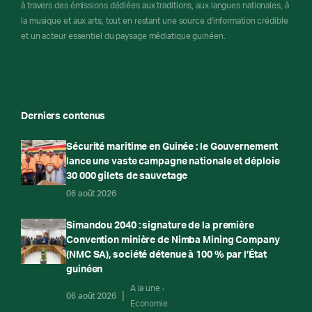
à travers des émissions dédiées aux traditions, aux langues nationales, à
la musique et aux arts, tout en restant une source d'information crédible
et un acteur essentiel du paysage médiatique guinéen.
Derniers contenus
Sécurité maritime en Guinée : le Gouvernement
lance une vaste campagne nationale et déploie
30 000 gilets de sauvetage
06 août 2026
Simandou 2040 : signature de la première
Convention minière de Nimba Mining Company
(NMC SA), société détenue à 100 % par l’État
guinéen
A la une
06 août 2026
Economie