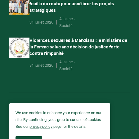
feuille de route pour accélérer les projets
stratégiques
A la une
31 juillet 2026
Société
Violences sexuelles à Mandiana : le ministère de
la Femme salue une décision de justice forte
contre l’impunité
A la une
31 juillet 2026
Société
RTG
We use cookies to enhance your experience on our
site. By continuing, you agree to our use of cookies.
RTG © Copyright 2026 - All rights reserved.
See our
privacy policy
page for the details.