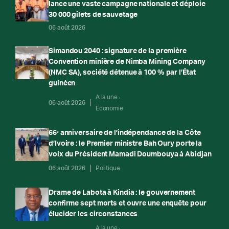
lance une vaste campagne nationale et déploie
30 000 gilets de sauvetage
06 août 2026
Simandou 2040 : signature de la première
Convention minière de Nimba Mining Company
(NMC SA), société détenue à 100 % par l’État
guinéen
A la une
06 août 2026
Economie
66ᵉ anniversaire de l’indépendance de la Côte
d’Ivoire : le Premier ministre Bah Oury porte la
voix du Président Mamadi Doumbouya à Abidjan
06 août 2026
Politique
Drame de Labota à Kindia : le gouvernement
confirme sept morts et ouvre une enquête pour
élucider les circonstances
A la une