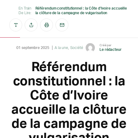
En Train
Référendum constitutionnel : la Côte d’Ivoire accueille
De Lire:
la clôture de la campagne de vulgarisation
Créé par
01 septembre 2025
A la une
Société
Le rédacteur
Référendum
constitutionnel : la
Côte d’Ivoire
accueille la clôture
de la campagne de
vulgarisation