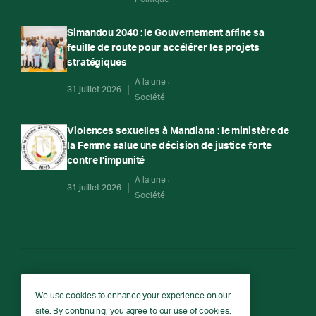
Simandou 2040 : le Gouvernement affine sa
feuille de route pour accélérer les projets
stratégiques
A la une
31 juillet 2026
Société
Violences sexuelles à Mandiana : le ministère de
la Femme salue une décision de justice forte
contre l’impunité
A la une
31 juillet 2026
Société
RTG
We use cookies to enhance your experience on our
site. By continuing, you agree to our use of cookies.