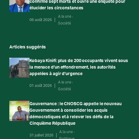
confirme sept morts et ouvre une enquête pour
élucider les circonstances
A la une
06 août 2026
Société
Articles suggérés
Kobaya Kinifi: plus de 200 occupants vivent sous
la menace d’un effondrement, les autorités
appelées à agir d’urgence
A la une
01 août 2026
Société
Gouvernance : le CNOSCG appelle le nouveau
Gouvernement à consolider les acquis
démocratiques et à relever les défis de la
Cinquième République
A la une
31 juillet 2026
Politique