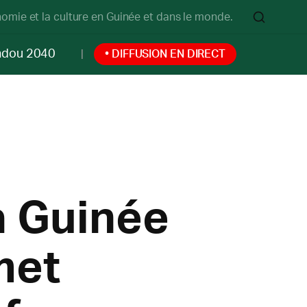
onomie et la culture en Guinée et dans le monde.
ndou 2040
• DIFFUSION EN DIRECT
a Guinée
met