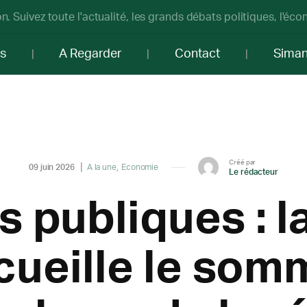
n. Suivez toute l'actualité, les grands débats politiques, l'éc
os
A Regarder
Contact
Sima
Créé par
09 juin 2026
A la une
Economie
Le rédacteur
s publiques : l
cueille le som