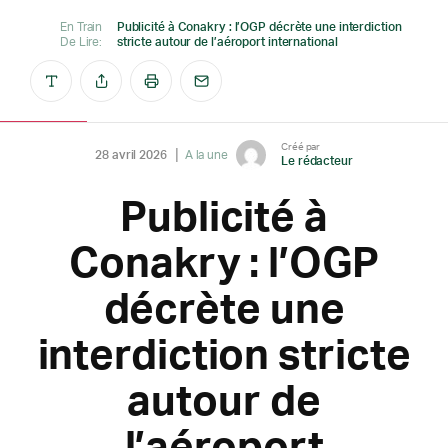
En Train
Publicité à Conakry : l’OGP décrète une interdiction
De Lire:
stricte autour de l’aéroport international
Créé par
28 avril 2026
A la une
Le rédacteur
Publicité à
Conakry : l’OGP
décrète une
interdiction stricte
autour de
l’aéroport