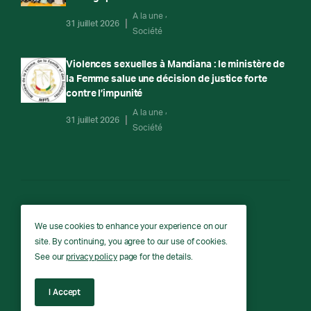
A la une
31 juillet 2026
Société
Violences sexuelles à Mandiana : le ministère de
la Femme salue une décision de justice forte
contre l’impunité
A la une
31 juillet 2026
Société
RTG
We use cookies to enhance your experience on our
site. By continuing, you agree to our use of cookies.
RTG © Copyright 2026 - All rights reserved.
See our
privacy policy
page for the details.
I Accept