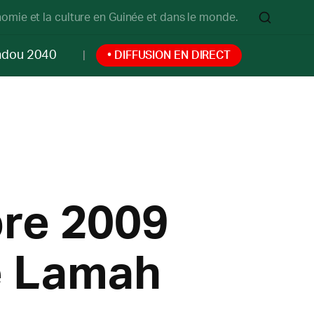
onomie et la culture en Guinée et dans le monde.
ndou 2040
• DIFFUSION EN DIRECT
re 2009
ue Lamah