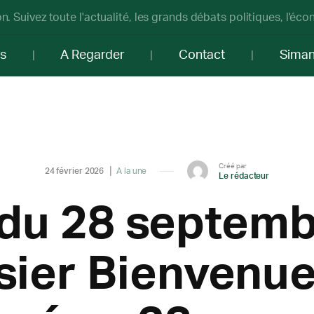
n. Suivez toute l'actualité, les grands débats politiques, l'éc
os
A Regarder
Contact
Sima
Créé par
24 février 2026
A la une
Le rédacteur
 du 28 septemb
ssier Bienven