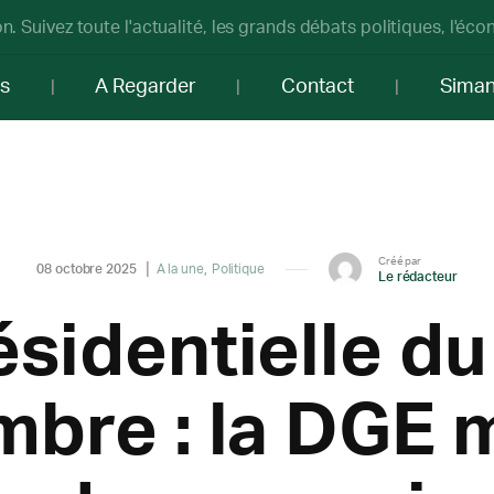
n. Suivez toute l'actualité, les grands débats politiques, l'éc
os
A Regarder
Contact
Sima
Créé par
08 octobre 2025
A la une
Politique
Le rédacteur
ésidentielle du
bre : la DGE 