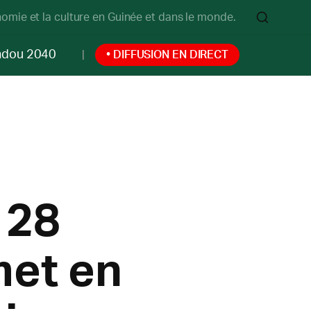
onomie et la culture en Guinée et dans le monde.
ndou 2040
• DIFFUSION EN DIRECT
 28
met en