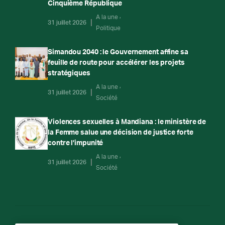
Cinquième République
A la une
31 juillet 2026
Politique
Simandou 2040 : le Gouvernement affine sa
feuille de route pour accélérer les projets
stratégiques
A la une
31 juillet 2026
Société
Violences sexuelles à Mandiana : le ministère de
la Femme salue une décision de justice forte
contre l’impunité
A la une
31 juillet 2026
Société