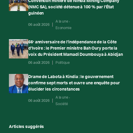
Convention minière de Nimba Mining Company
(NMC SA), société détenue à 100 % par l’État
guinéen
A la une
06 août 2026
Economie
66ᵉ anniversaire de l’indépendance de la Côte
d’Ivoire : le Premier ministre Bah Oury porte la
voix du Président Mamadi Doumbouya à Abidjan
06 août 2026
Politique
Drame de Labota à Kindia : le gouvernement
confirme sept morts et ouvre une enquête pour
élucider les circonstances
A la une
06 août 2026
Société
Articles suggérés