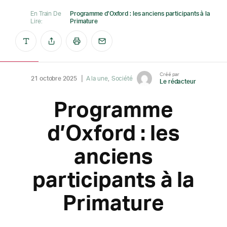
En Train De
Programme d’Oxford : les anciens participants à la
Lire:
Primature
Créé par
21 octobre 2025
A la une
Société
Le rédacteur
Programme
d’Oxford : les
anciens
participants à la
Primature