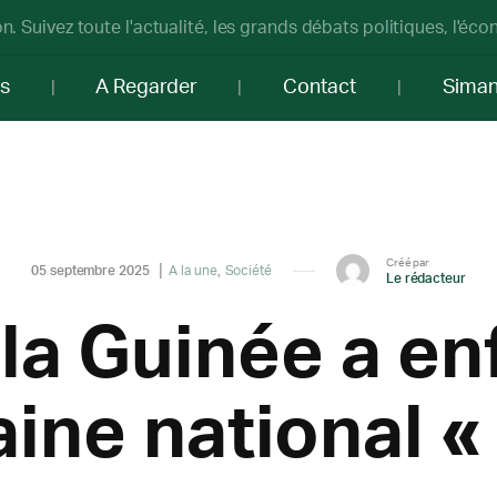
n. Suivez toute l'actualité, les grands débats politiques, l'éc
os
A Regarder
Contact
Sima
Créé par
05 septembre 2025
A la une
Société
Le rédacteur
 la Guinée a en
ine national « 