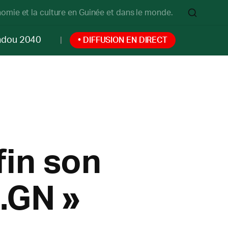
onomie et la culture en Guinée et dans le monde.
ndou 2040
• DIFFUSION EN DIRECT
fin son
.GN »