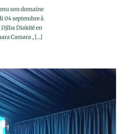
btenu son domaine
udi 04 septembre à
, Djiba Diakité en
mara Camara , […]