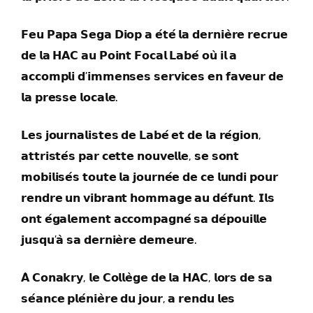
𝗙𝗲𝘂 𝗣𝗮𝗽𝗮 𝗦𝗲𝗴𝗮 𝗗𝗶𝗼𝗽 𝗮 𝗲́𝘁𝗲́ 𝗹𝗮 𝗱𝗲𝗿𝗻𝗶𝗲̀𝗿𝗲 𝗿𝗲𝗰𝗿𝘂𝗲
𝗱𝗲 𝗹𝗮 𝗛𝗔𝗖 𝗮𝘂 𝗣𝗼𝗶𝗻𝘁 𝗙𝗼𝗰𝗮𝗹 𝗟𝗮𝗯𝗲́ 𝗼𝘂̀ 𝗶𝗹 𝗮
𝗮𝗰𝗰𝗼𝗺𝗽𝗹𝗶 𝗱’𝗶𝗺𝗺𝗲𝗻𝘀𝗲𝘀 𝘀𝗲𝗿𝘃𝗶𝗰𝗲𝘀 𝗲𝗻 𝗳𝗮𝘃𝗲𝘂𝗿 𝗱𝗲
𝗹𝗮 𝗽𝗿𝗲𝘀𝘀𝗲 𝗹𝗼𝗰𝗮𝗹𝗲.
𝗟𝗲𝘀 𝗷𝗼𝘂𝗿𝗻𝗮𝗹𝗶𝘀𝘁𝗲𝘀 𝗱𝗲 𝗟𝗮𝗯𝗲́ 𝗲𝘁 𝗱𝗲 𝗹𝗮 𝗿𝗲́𝗴𝗶𝗼𝗻,
𝗮𝘁𝘁𝗿𝗶𝘀𝘁𝗲́𝘀 𝗽𝗮𝗿 𝗰𝗲𝘁𝘁𝗲 𝗻𝗼𝘂𝘃𝗲𝗹𝗹𝗲, 𝘀𝗲 𝘀𝗼𝗻𝘁
𝗺𝗼𝗯𝗶𝗹𝗶𝘀𝗲́𝘀 𝘁𝗼𝘂𝘁𝗲 𝗹𝗮 𝗷𝗼𝘂𝗿𝗻𝗲́𝗲 𝗱𝗲 𝗰𝗲 𝗹𝘂𝗻𝗱𝗶 𝗽𝗼𝘂𝗿
𝗿𝗲𝗻𝗱𝗿𝗲 𝘂𝗻 𝘃𝗶𝗯𝗿𝗮𝗻𝘁 𝗵𝗼𝗺𝗺𝗮𝗴𝗲 𝗮𝘂 𝗱𝗲́𝗳𝘂𝗻𝘁. 𝗜𝗹𝘀
𝗼𝗻𝘁 𝗲́𝗴𝗮𝗹𝗲𝗺𝗲𝗻𝘁 𝗮𝗰𝗰𝗼𝗺𝗽𝗮𝗴𝗻𝗲́ 𝘀𝗮 𝗱𝗲́𝗽𝗼𝘂𝗶𝗹𝗹𝗲
𝗷𝘂𝘀𝗾𝘂’𝗮̀ 𝘀𝗮 𝗱𝗲𝗿𝗻𝗶𝗲̀𝗿𝗲 𝗱𝗲𝗺𝗲𝘂𝗿𝗲.
𝗔̀ 𝗖𝗼𝗻𝗮𝗸𝗿𝘆, 𝗹𝗲 𝗖𝗼𝗹𝗹𝗲̀𝗴𝗲 𝗱𝗲 𝗹𝗮 𝗛𝗔𝗖, 𝗹𝗼𝗿𝘀 𝗱𝗲 𝘀𝗮
𝘀𝗲́𝗮𝗻𝗰𝗲 𝗽𝗹𝗲́𝗻𝗶𝗲̀𝗿𝗲 𝗱𝘂 𝗷𝗼𝘂𝗿, 𝗮 𝗿𝗲𝗻𝗱𝘂 𝗹𝗲𝘀