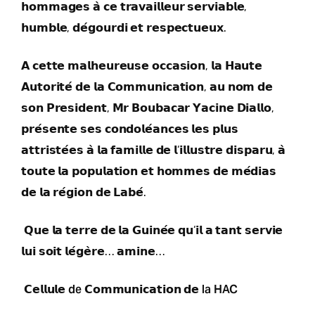
𝗵𝗼𝗺𝗺𝗮𝗴𝗲𝘀 𝗮̀ 𝗰𝗲 𝘁𝗿𝗮𝘃𝗮𝗶𝗹𝗹𝗲𝘂𝗿 𝘀𝗲𝗿𝘃𝗶𝗮𝗯𝗹𝗲,
𝗵𝘂𝗺𝗯𝗹𝗲, 𝗱𝗲́𝗴𝗼𝘂𝗿𝗱𝗶 𝗲𝘁 𝗿𝗲𝘀𝗽𝗲𝗰𝘁𝘂𝗲𝘂𝘅.
𝗔 𝗰𝗲𝘁𝘁𝗲 𝗺𝗮𝗹𝗵𝗲𝘂𝗿𝗲𝘂𝘀𝗲 𝗼𝗰𝗰𝗮𝘀𝗶𝗼𝗻, 𝗹𝗮 𝗛𝗮𝘂𝘁𝗲
𝗔𝘂𝘁𝗼𝗿𝗶𝘁𝗲́ 𝗱𝗲 𝗹𝗮 𝗖𝗼𝗺𝗺𝘂𝗻𝗶𝗰𝗮𝘁𝗶𝗼𝗻, 𝗮𝘂 𝗻𝗼𝗺 𝗱𝗲
𝘀𝗼𝗻 𝗣𝗿𝗲𝘀𝗶𝗱𝗲𝗻𝘁, 𝗠𝗿 𝗕𝗼𝘂𝗯𝗮𝗰𝗮𝗿 𝗬𝗮𝗰𝗶𝗻𝗲 𝗗𝗶𝗮𝗹𝗹𝗼,
𝗽𝗿𝗲́𝘀𝗲𝗻𝘁𝗲 𝘀𝗲𝘀 𝗰𝗼𝗻𝗱𝗼𝗹𝗲́𝗮𝗻𝗰𝗲𝘀 𝗹𝗲𝘀 𝗽𝗹𝘂𝘀
𝗮𝘁𝘁𝗿𝗶𝘀𝘁𝗲́𝗲𝘀 𝗮̀ 𝗹𝗮 𝗳𝗮𝗺𝗶𝗹𝗹𝗲 𝗱𝗲 𝗹‘𝗶𝗹𝗹𝘂𝘀𝘁𝗿𝗲 𝗱𝗶𝘀𝗽𝗮𝗿𝘂, 𝗮̀
𝘁𝗼𝘂𝘁𝗲 𝗹𝗮 𝗽𝗼𝗽𝘂𝗹𝗮𝘁𝗶𝗼𝗻 𝗲𝘁 𝗵𝗼𝗺𝗺𝗲𝘀 𝗱𝗲 𝗺𝗲́𝗱𝗶𝗮𝘀
𝗱𝗲 𝗹𝗮 𝗿𝗲́𝗴𝗶𝗼𝗻 𝗱𝗲 𝗟𝗮𝗯𝗲́.
𝗤𝘂𝗲 𝗹𝗮 𝘁𝗲𝗿𝗿𝗲 𝗱𝗲 𝗹𝗮 𝗚𝘂𝗶𝗻𝗲́𝗲 𝗾𝘂‘𝗶𝗹 𝗮 𝘁𝗮𝗻𝘁 𝘀𝗲𝗿𝘃𝗶𝗲
𝗹𝘂𝗶 𝘀𝗼𝗶𝘁 𝗹𝗲́𝗴𝗲̀𝗿𝗲… 𝗮𝗺𝗶𝗻𝗲…
𝗖𝗲𝗹𝗹𝘂𝗹𝗲 de 𝗖𝗼𝗺𝗺𝘂𝗻𝗶𝗰𝗮𝘁𝗶𝗼𝗻 𝗱𝗲 la HAC