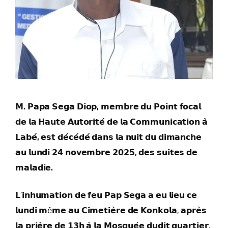
𝗠.
𝗣𝗮𝗽𝗮
𝗦𝗲𝗴𝗮
𝗗𝗶𝗼𝗽,
𝗺𝗲𝗺𝗯𝗿𝗲
𝗱𝘂
𝗣𝗼𝗶𝗻𝘁
𝗳𝗼𝗰𝗮𝗹
𝗱𝗲
𝗹𝗮
𝗛𝗮𝘂𝘁𝗲
𝗔𝘂𝘁𝗼𝗿𝗶𝘁𝗲́
𝗱𝗲
𝗹𝗮
𝗖𝗼𝗺𝗺𝘂𝗻𝗶𝗰𝗮𝘁𝗶𝗼𝗻
𝗮̀
𝗟𝗮𝗯𝗲́,
𝗲𝘀𝘁
𝗱𝗲́
𝗰𝗲́
𝗱𝗲́
𝗱𝗮𝗻𝘀
𝗹𝗮
𝗻𝘂𝗶𝘁
𝗱𝘂
𝗱𝗶𝗺𝗮𝗻𝗰𝗵𝗲
𝗮𝘂
𝗹𝘂𝗻𝗱𝗶
𝟮𝟰
𝗻𝗼𝘃𝗲𝗺𝗯𝗿𝗲
𝟮𝟬𝟮𝟱,
𝗱𝗲𝘀
𝘀𝘂𝗶𝘁𝗲𝘀
𝗱𝗲
𝗺𝗮𝗹𝗮𝗱𝗶𝗲.
𝗟’𝗶𝗻𝗵𝘂𝗺𝗮𝘁𝗶𝗼𝗻 𝗱𝗲 𝗳𝗲𝘂 𝗣𝗮𝗽 𝗦𝗲𝗴𝗮 𝗮 𝗲𝘂 𝗹𝗶𝗲𝘂 𝗰𝗲
𝗹𝘂𝗻𝗱𝗶 𝗺ê𝗺𝗲 𝗮𝘂 𝗖𝗶𝗺𝗲𝘁𝗶𝗲̀𝗿𝗲 𝗱𝗲 𝗞𝗼𝗻𝗸𝗼𝗹𝗮, 𝗮𝗽𝗿𝗲̀𝘀
𝗹𝗮 𝗽𝗿𝗶𝗲̀𝗿𝗲 𝗱𝗲 𝟭𝟯𝗵 𝗮̀ 𝗹𝗮 𝗠𝗼𝘀𝗾𝘂𝗲́𝗲 𝗱𝘂𝗱𝗶𝘁 𝗾𝘂𝗮𝗿𝘁𝗶𝗲𝗿.