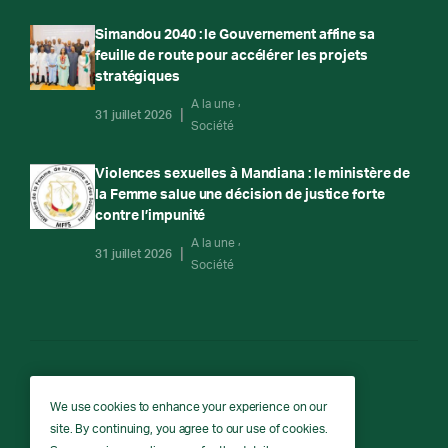
Simandou 2040 : le Gouvernement affine sa
feuille de route pour accélérer les projets
stratégiques
A la une
31 juillet 2026
Société
Violences sexuelles à Mandiana : le ministère de
la Femme salue une décision de justice forte
contre l’impunité
A la une
31 juillet 2026
Société
RTG
We use cookies to enhance your experience on our
site. By continuing, you agree to our use of cookies.
RTG © Copyright 2026 - All rights reserved.