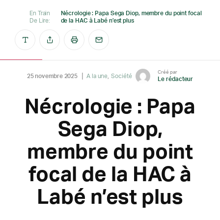
En Train
Nécrologie : Papa Sega Diop, membre du point focal
De Lire:
de la HAC à Labé n’est plus
Créé par
25 novembre 2025
A la une
Société
Le rédacteur
Nécrologie : Papa
Sega Diop,
membre du point
focal de la HAC à
Labé n’est plus