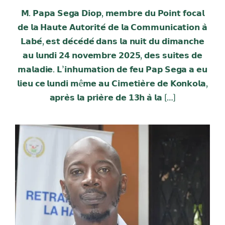
𝗠. 𝗣𝗮𝗽𝗮 𝗦𝗲𝗴𝗮 𝗗𝗶𝗼𝗽, 𝗺𝗲𝗺𝗯𝗿𝗲 𝗱𝘂 𝗣𝗼𝗶𝗻𝘁 𝗳𝗼𝗰𝗮𝗹
𝗱𝗲 𝗹𝗮 𝗛𝗮𝘂𝘁𝗲 𝗔𝘂𝘁𝗼𝗿𝗶𝘁𝗲́ 𝗱𝗲 𝗹𝗮 𝗖𝗼𝗺𝗺𝘂𝗻𝗶𝗰𝗮𝘁𝗶𝗼𝗻 𝗮̀
𝗟𝗮𝗯𝗲́, 𝗲𝘀𝘁 𝗱𝗲́𝗰𝗲́𝗱𝗲́ 𝗱𝗮𝗻𝘀 𝗹𝗮 𝗻𝘂𝗶𝘁 𝗱𝘂 𝗱𝗶𝗺𝗮𝗻𝗰𝗵𝗲
𝗮𝘂 𝗹𝘂𝗻𝗱𝗶 𝟮𝟰 𝗻𝗼𝘃𝗲𝗺𝗯𝗿𝗲 𝟮𝟬𝟮𝟱, 𝗱𝗲𝘀 𝘀𝘂𝗶𝘁𝗲𝘀 𝗱𝗲
𝗺𝗮𝗹𝗮𝗱𝗶𝗲. 𝗟’𝗶𝗻𝗵𝘂𝗺𝗮𝘁𝗶𝗼𝗻 𝗱𝗲 𝗳𝗲𝘂 𝗣𝗮𝗽 𝗦𝗲𝗴𝗮 𝗮 𝗲𝘂
𝗹𝗶𝗲𝘂 𝗰𝗲 𝗹𝘂𝗻𝗱𝗶 𝗺ê𝗺𝗲 𝗮𝘂 𝗖𝗶𝗺𝗲𝘁𝗶𝗲̀𝗿𝗲 𝗱𝗲 𝗞𝗼𝗻𝗸𝗼𝗹𝗮,
𝗮𝗽𝗿𝗲̀𝘀 𝗹𝗮 𝗽𝗿𝗶𝗲̀𝗿𝗲 𝗱𝗲 𝟭𝟯𝗵 𝗮̀ 𝗹𝗮 […]