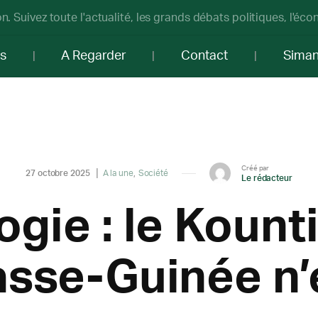
n. Suivez toute l'actualité, les grands débats politiques, l'éc
os
A Regarder
Contact
Sima
Créé par
27 octobre 2025
A la une
Société
Le rédacteur
ogie : le Kount
asse-Guinée n’