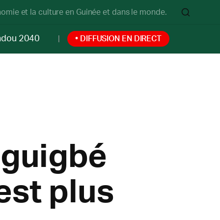
onomie et la culture en Guinée et dans le monde.
ndou 2040
• DIFFUSION EN DIRECT
iguigbé
est plus