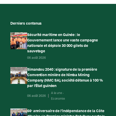
Derniers contenus
Sécurité maritime en Guinée : le
Gouvernement lance une vaste campagne
nationale et déploie 30 000 gilets de
sauvetage
06 août 2026
Simandou 2040 : signature de la première
Convention minière de Nimba Mining
Company (NMC SA), société détenue à 100 %
par l’État guinéen
A la une
06 août 2026
Economie
66ᵉ anniversaire de l’indépendance de la Côte