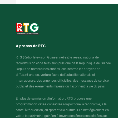
À propos de RTG
RTG (Radio Télévision Guinéenne) est le réseau national de
radiodiffusion et de télévision publique de la République de Guinée.
Depuis de nombreuses années, elle informe les citoyens en
diffusant une couverture fiable de l'actualité nationale et
internationale, des annonces officielles, des messages de service
public et des événements majeurs qui façonnent la vie du pays.
En plus de sa mission d'information, RTG propose une
programmation variée consacrée à la politique, à l'économie, à la
santé, à l'éducation, au sport et à la culture. Elle met également en
valeur le patrimoine guinéen à travers des émissions dédiées aux