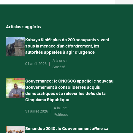
Articles suggérés
Kobaya Kinifi: plus de 200 occupants vivent
sous la menace d’un effondrement, les
autorités appelées à agir d’urgence
A la une
01 août 2026
Société
Gouvernance : le CNOSCG appelle le nouveau
Gouvernement à consolider les acquis
démocratiques et à relever les défis de la
Cinquième République
A la une
31 juillet 2026
Politique
Simandou 2040 : le Gouvernement affine sa