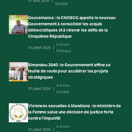
01 août 2026
Société
Gouvernance : le CNOSCG appelle le nouveau
Gouvernement à consolider les acquis
démocratiques et à relever les défis de la
Cinquième République
A la une
31 juillet 2026
Politique
Simandou 2040 : le Gouvernement affine sa
feuille de route pour accélérer les projets
stratégiques
A la une
31 juillet 2026
Société
Violences sexuelles à Mandiana : le ministère de
la Femme salue une décision de justice forte
contre l’impunité
A la une
31 juillet 2026