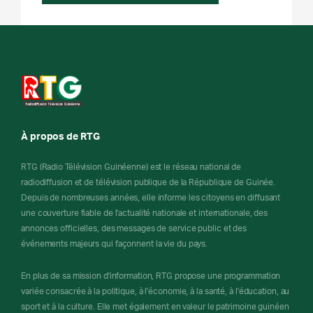
À propos de RTG
RTG (Radio Télévision Guinéenne) est le réseau national de
radiodiffusion et de télévision publique de la République de Guinée.
Depuis de nombreuses années, elle informe les citoyens en diffusant
une couverture fiable de l'actualité nationale et internationale, des
annonces officielles, des messages de service public et des
événements majeurs qui façonnent la vie du pays.
En plus de sa mission d'information, RTG propose une programmation
variée consacrée à la politique, à l'économie, à la santé, à l'éducation, au
sport et à la culture. Elle met également en valeur le patrimoine guinéen