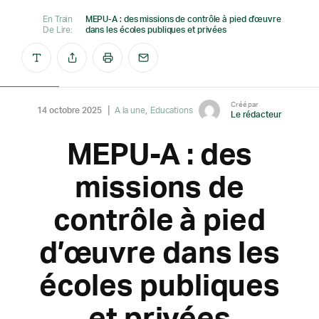
En Train
MEPU-A : des missions de contrôle à pied d’œuvre
De Lire:
dans les écoles publiques et privées
Créé par
14 octobre 2025
A la une
Educations
Le rédacteur
MEPU-A : des
missions de
contrôle à pied
d’œuvre dans les
écoles publiques
et privées