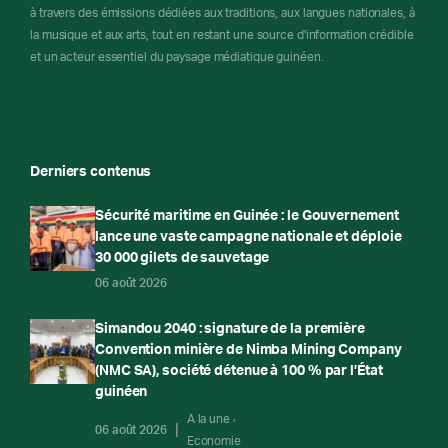
à travers des émissions dédiées aux traditions, aux langues nationales, à
la musique et aux arts, tout en restant une source d'information crédible
et un acteur essentiel du paysage médiatique guinéen.
Derniers contenus
Sécurité maritime en Guinée : le Gouvernement
lance une vaste campagne nationale et déploie
30 000 gilets de sauvetage
06 août 2026
Simandou 2040 : signature de la première
Convention minière de Nimba Mining Company
(NMC SA), société détenue à 100 % par l’État
guinéen
A la une
06 août 2026
Economie