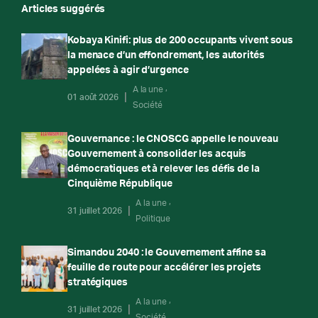
Articles suggérés
Kobaya Kinifi: plus de 200 occupants vivent sous
la menace d’un effondrement, les autorités
appelées à agir d’urgence
A la une
01 août 2026
Société
Gouvernance : le CNOSCG appelle le nouveau
Gouvernement à consolider les acquis
démocratiques et à relever les défis de la
Cinquième République
A la une
31 juillet 2026
Politique
Simandou 2040 : le Gouvernement affine sa
feuille de route pour accélérer les projets
stratégiques
A la une
31 juillet 2026
Société