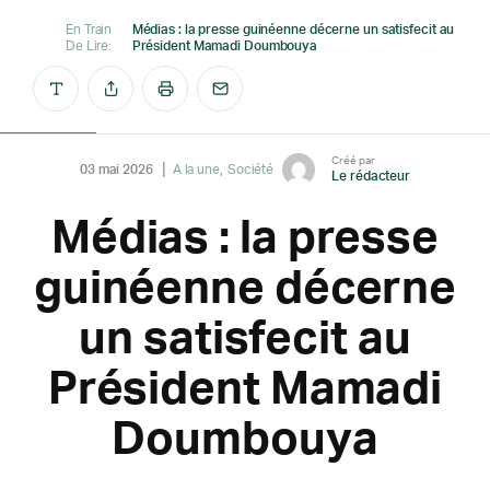
En Train
Médias : la presse guinéenne décerne un satisfecit au
De Lire:
Président Mamadi Doumbouya
Créé par
03 mai 2026
A la une
Société
Le rédacteur
Médias : la presse
guinéenne décerne
un satisfecit au
Président Mamadi
Doumbouya