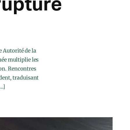
rupture
 Autorité de la
ée multiplie les
ion. Rencontres
dent, traduisant
[…]