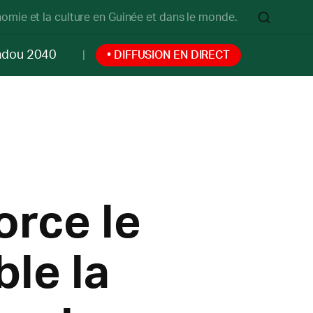
onomie et la culture en Guinée et dans le monde.
ndou 2040
• DIFFUSION EN DIRECT
orce le
le la