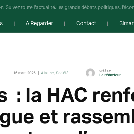
n. Suivez toute l'actualité, les grands débats politiques, l'éc
os
A Regarder
Contact
Sima
Créé par
16 mars 2026
A la une
Société
Le rédacteur
 : la HAC renf
ogue et rassemb