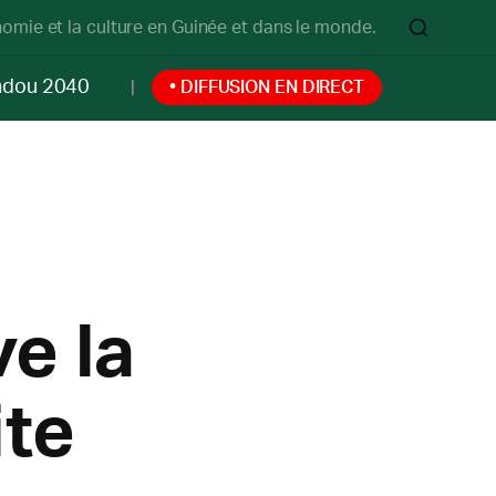
onomie et la culture en Guinée et dans le monde.
ndou 2040
• DIFFUSION EN DIRECT
ve la
ite