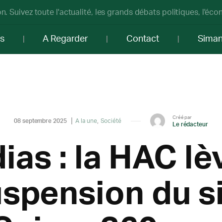
n. Suivez toute l'actualité, les grands débats politiques, l'éc
os
A Regarder
Contact
Sima
Créé par
08 septembre 2025
A la une
Société
Le rédacteur
as : la HAC lè
spension du s