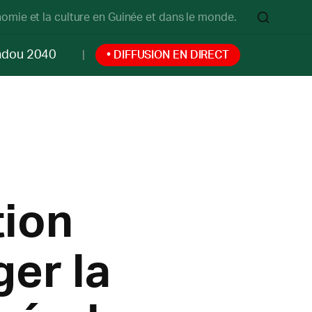
onomie et la culture en Guinée et dans le monde.
ndou 2040
• DIFFUSION EN DIRECT
tion
ger la