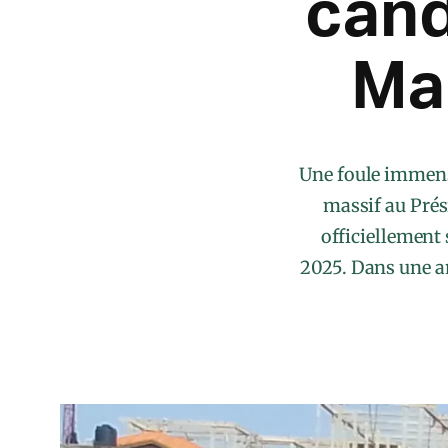
cand
Ma
Une foule immens
massif au Pré
officiellement 
2025. Dans une am