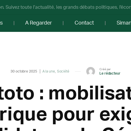
n. Suivez toute l'actualité, les grands débats politiques, l'éc
os
A Regarder
Contact
Sima
Créé par
30 octobre 2025
A la une
Société
Le rédacteur
oto : mobilisa
rique pour exi