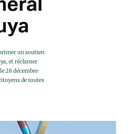
néral
uya
primer un soutien
a, et réclamer
r le 28 décembre
citoyens de toutes