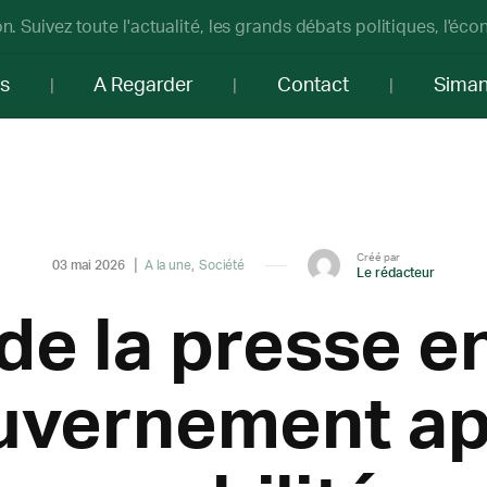
n. Suivez toute l'actualité, les grands débats politiques, l'éc
os
A Regarder
Contact
Sima
Créé par
03 mai 2026
A la une
Société
Le rédacteur
 de la presse e
ouvernement ap