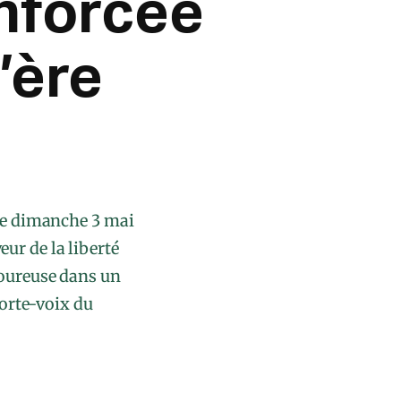
enforcée
’ère
e ce dimanche 3 mai
ur de la liberté
goureuse dans un
Porte-voix du