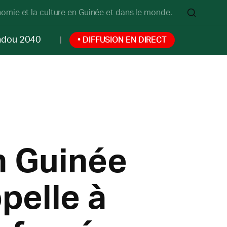
onomie et la culture en Guinée et dans le monde.
ndou 2040
• DIFFUSION EN DIRECT
n Guinée
pelle à