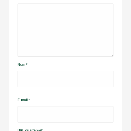
Nom *
E-mail *
URL du site web