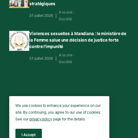
stratégiques
A la une
31 juillet 2026
Société
Violences sexuelles à Mandiana : le ministère de
la Femme salue une décision de justice forte
contre l’impunité
A la une
31 juillet 2026
Société
RTG
We use cookies to enhance your experience on our
site. By continuing, you agree to our use of cookies.
RTG © Copyright 2026 - All rights reserved.
See our
privacy policy
page for the details.
I Accept