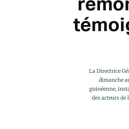
remon
témoi
La Directrice Gé
dimanche au 
guinéenne, instal
des acteurs de 