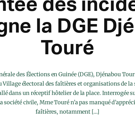
tée des incide
gne la DGE Dj
Touré
nérale des Élections en Guinée (DGE), Djénabou Touré
Village électoral des faîtières et organisations de la s
lé dans un réceptif hôtelier de la place. Interrogée su
la société civile, Mme Touré n’a pas manqué d’apprécie
faîtières, notamment […]