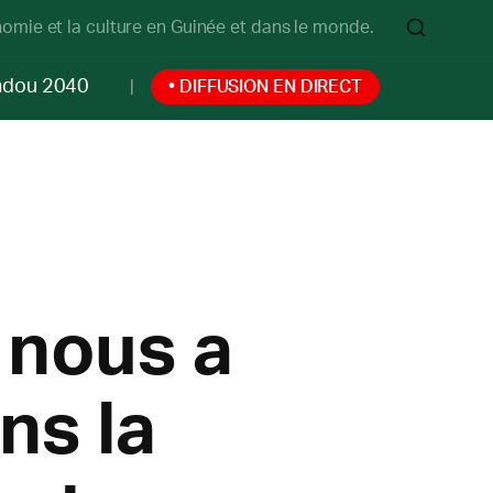
onomie et la culture en Guinée et dans le monde.
ndou 2040
• DIFFUSION EN DIRECT
l nous a
ns la