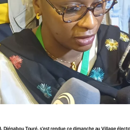
 Djénabou Touré, s’est rendue ce dimanche au Village électora