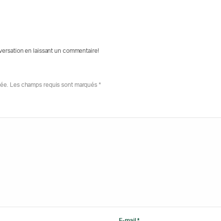
nversation en laissant un commentaire!
iée. Les champs requis sont marqués *
E-mail *