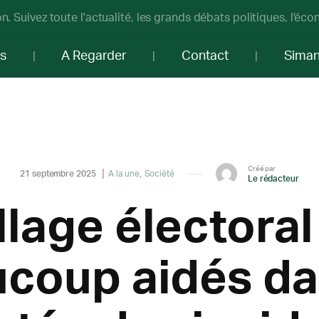
n. Suivez toute l'actualité, les grands débats politiques, l'éc
os
A Regarder
Contact
Sima
Créé par
21 septembre 2025
A la une
Société
Le rédacteur
llage électora
coup aidés da