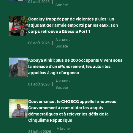
04 août 2026
Société
Conakry frappée par de violentes pluies : un
adjudant de l’armée emporté par les eaux, son
corps retrouvé à Gbessia Port 1
A la une
03 août 2026
Société
Kobaya Kinifi: plus de 200 occupants vivent sous
la menace d’un effondrement, les autorités
appelées à agir d’urgence
A la une
01 août 2026
Société
Gouvernance : le CNOSCG appelle le nouveau
Gouvernement à consolider les acquis
démocratiques et à relever les défis de la
Cinquième République
A la une
31 juillet 2026