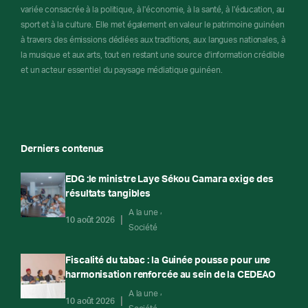
variée consacrée à la politique, à l'économie, à la santé, à l'éducation, au
sport et à la culture. Elle met également en valeur le patrimoine guinéen
à travers des émissions dédiées aux traditions, aux langues nationales, à
la musique et aux arts, tout en restant une source d'information crédible
et un acteur essentiel du paysage médiatique guinéen.
Derniers contenus
EDG :le ministre Laye Sékou Camara exige des
résultats tangibles
A la une
10 août 2026
Société
Fiscalité du tabac : la Guinée pousse pour une
harmonisation renforcée au sein de la CEDEAO
A la une
10 août 2026