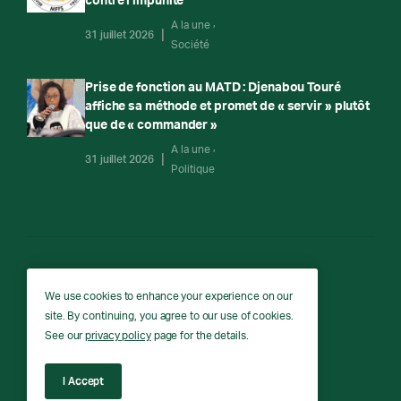
contre l’impunité
A la une
31 juillet 2026
Société
Prise de fonction au MATD : Djenabou Touré
affiche sa méthode et promet de « servir » plutôt
que de « commander »
A la une
31 juillet 2026
Politique
RTG
We use cookies to enhance your experience on our
site. By continuing, you agree to our use of cookies.
RTG © Copyright 2026 - All rights reserved.
See our
privacy policy
page for the details.
I Accept