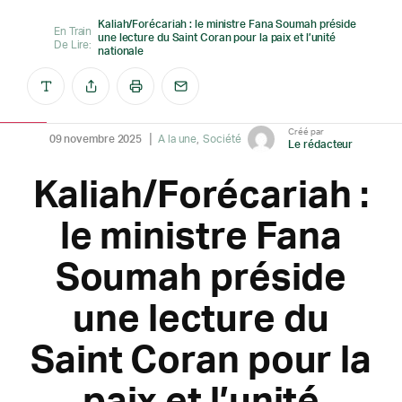
Kaliah/Forécariah : le ministre Fana Soumah préside
En Train
une lecture du Saint Coran pour la paix et l’unité
De Lire:
nationale
Créé par
09 novembre 2025
A la une
Société
Le rédacteur
Kaliah/Forécariah :
le ministre Fana
Soumah préside
une lecture du
Saint Coran pour la
paix et l’unité