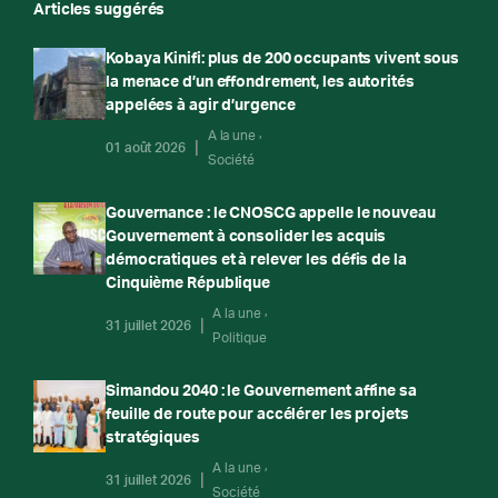
Articles suggérés
Kobaya Kinifi: plus de 200 occupants vivent sous
la menace d’un effondrement, les autorités
appelées à agir d’urgence
A la une
01 août 2026
Société
Gouvernance : le CNOSCG appelle le nouveau
Gouvernement à consolider les acquis
démocratiques et à relever les défis de la
Cinquième République
A la une
31 juillet 2026
Politique
Simandou 2040 : le Gouvernement affine sa
feuille de route pour accélérer les projets
stratégiques
A la une
31 juillet 2026
Société