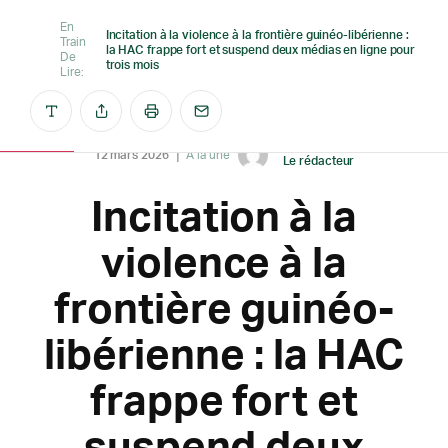
En
Incitation à la violence à la frontière guinéo-libérienne :
Train
la HAC frappe fort et suspend deux médias en ligne pour
De
trois mois
Lire:
Créé par
12 mars 2026
A la une
Le rédacteur
Incitation à la
violence à la
frontière guinéo-
libérienne : la HAC
frappe fort et
suspend deux