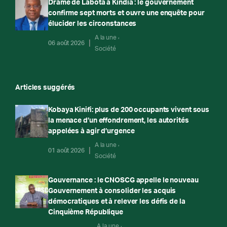
Drame de Labota à Kindia : le gouvernement
confirme sept morts et ouvre une enquête pour
élucider les circonstances
A la une
06 août 2026
Société
Articles suggérés
Kobaya Kinifi: plus de 200 occupants vivent sous
la menace d’un effondrement, les autorités
appelées à agir d’urgence
A la une
01 août 2026
Société
Gouvernance : le CNOSCG appelle le nouveau
Gouvernement à consolider les acquis
démocratiques et à relever les défis de la
Cinquième République
A la une