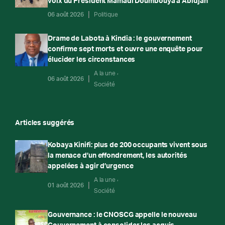
voix du Président Mamadi Doumbouya à Abidjan
06 août 2026
Politique
Drame de Labota à Kindia : le gouvernement
confirme sept morts et ouvre une enquête pour
élucider les circonstances
A la une
06 août 2026
Société
Articles suggérés
Kobaya Kinifi: plus de 200 occupants vivent sous
la menace d’un effondrement, les autorités
appelées à agir d’urgence
A la une
01 août 2026
Société
Gouvernance : le CNOSCG appelle le nouveau