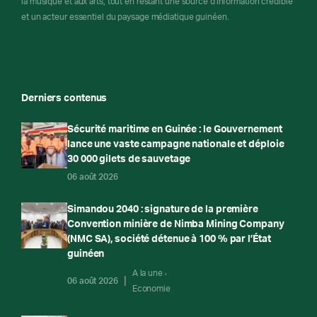
la musique et aux arts, tout en restant une source d'information crédible
et un acteur essentiel du paysage médiatique guinéen.
Derniers contenus
Sécurité maritime en Guinée : le Gouvernement
lance une vaste campagne nationale et déploie
30 000 gilets de sauvetage
06 août 2026
Simandou 2040 : signature de la première
Convention minière de Nimba Mining Company
(NMC SA), société détenue à 100 % par l’État
guinéen
A la une
06 août 2026
Economie