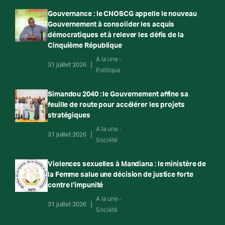
Gouvernance : le CNOSCG appelle le nouveau
Gouvernement à consolider les acquis
démocratiques et à relever les défis de la
Cinquième République
A la une
31 juillet 2026
Politique
Simandou 2040 : le Gouvernement affine sa
feuille de route pour accélérer les projets
stratégiques
A la une
31 juillet 2026
Société
Violences sexuelles à Mandiana : le ministère de
la Femme salue une décision de justice forte
contre l’impunité
A la une
31 juillet 2026
Société