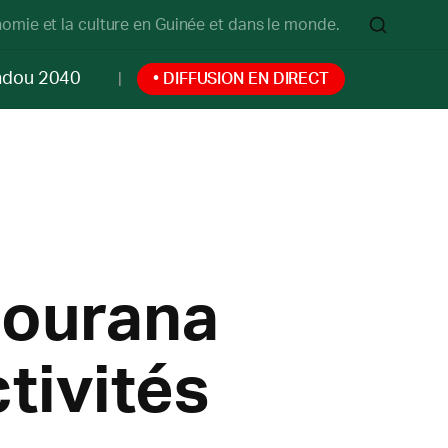
onomie et la culture en Guinée et dans le monde.
ndou 2040
• DIFFUSION EN DIRECT
Mourana
tivités