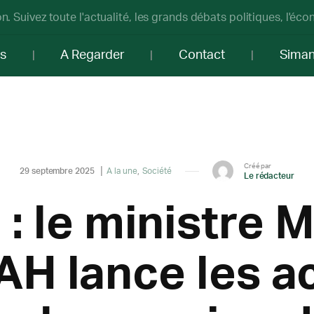
n. Suivez toute l'actualité, les grands débats politiques, l'éc
os
A Regarder
Contact
Sima
Créé par
29 septembre 2025
A la une
Société
Le rédacteur
 : le ministre 
 lance les ac