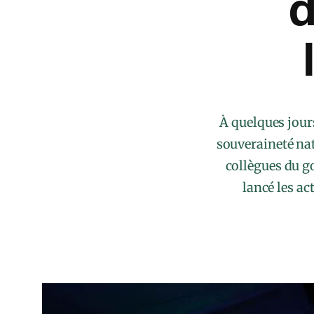
d
À quelques jours
souveraineté nat
collègues du g
lancé les ac