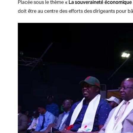
La souveraineté économique
Placée sous le thème «
doit être au centre des efforts des dirigeants pour bât