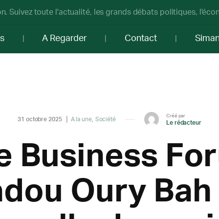
n. Suivez toute l'actualité, les grands débats politiques, l'éc
os
A Regarder
Contact
Sima
Créé par
31 octobre 2025
A la une
Société
Le rédacteur
 Business For
dou Oury Bah 