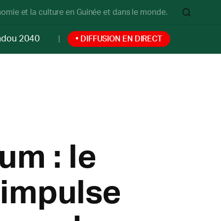
onomie et la culture en Guinée et dans le monde.
ndou 2040
• DIFFUSION EN DIRECT
um : le
impulse